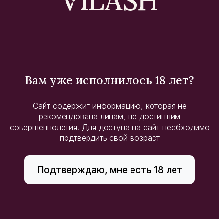
гибискуса, смягчённая кремовой текстурой
терпкой матча и тонкими пузырьками.
Дополнительная информация
Кол-во в коробе:
6 шт
Вам уже исполнилось 18 лет?
Ситуация потребления:
Особые события, В
Сайт содержит информацию, которая не
качестве подарка, Побаловать себя, Вечерний
рекомендована лицам, не достигшим
ужин, Встреча с друзьями
совершеннолетия. Для доступа на сайт необходимо
подтвердить свой возраст
Тип напитка:
Безалкогольные напитки
Смотрите также
Подтверждаю, мне есть 18 лет