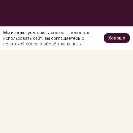
Мы используем файлы cookie
. Продолжая
Хорошо
использовать сайт, вы соглашаетесь с
политикой сбора и обработки данных
.
Copyright © 1992 - 2026. ВИЛАШ - группа компаний
Политика обработки персональных данных
Пользовательское соглашение
Разработка и продвижение -
О компании
Каталог
О компании
Вилаш-КШВ
Производство
ТД Вилаш
Новости
Каталог в PDF