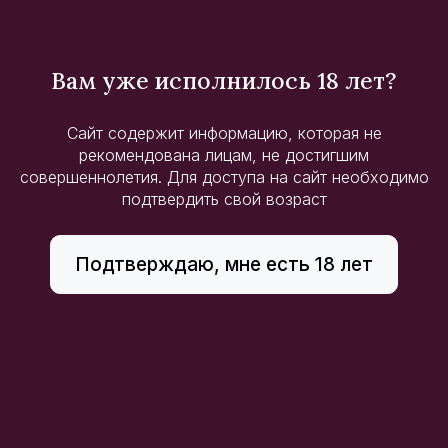
Ситуация потребления:
Встреча с друзьями
Тип напитка:
Вино тихое
Вам уже исполнилось 18 лет?
Смотрите также
Сайт содержит информацию, которая не
рекомендована лицам, не достигшим
совершеннолетия. Для доступа на сайт необходимо
подтвердить свой возраст
Подтверждаю, мне есть 18 лет