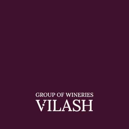
ароматом спелой лесной ягоды и вишни. Вкус
мягкий, округлый, с бархатистыми танинами и
фруктовыми нотами в послевкусии. Идеальная
балансовая полнота, где легкая сладость
гармонично сочетается с фруктовой
кислотностью.
К подаче: Прекрасно дополнит пасту, пиццу,
блюда из птицы и мясные закуски. Подавайте
при температуре 14-16°C.
Преимущество формата: Практичный
литровый тетрапак — отличный выбор для
непринужденного отдыха, где важны вкус и
удобство.
Дополнительная информация
Кол-во в коробе:
6 шт