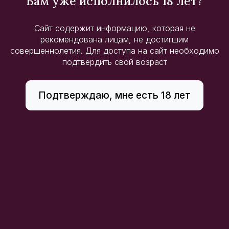
Вам уже исполнилось 18 лет?
Сайт содержит информацию, которая не
рекомендована лицам, не достигшим
совершеннолетия. Для доступа на сайт необходимо
подтвердить свой возраст
Подтверждаю, мне есть 18 лет
Плодовая алкогольная
Плодовая алкогольная
продукция сладкая
продукция сладкая
«ЦВЕТОК МАЛИНЫ»
«ЦВЕТОК ВИШНИ»
(«MORUQ GÜL»)
(«ALBALI GÜL»)