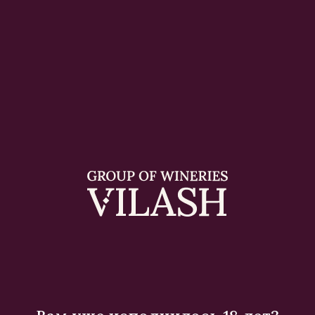
0,75 л
10-12%
Сладкое
Описание
Вкус белой сливы - лёгкое, нежное вино с
тонкой кислинкой и мягким послевкусием,
идеально подходит для уютных вечеров.
Вкус «Цветка» особенно ярко раскрывается
при охлаждении до 10-12С⁰ и прекрасно
сочетается с блюдами восточной кухни.
Дополнительная информация
Кол-во в коробе:
6 шт
Ситуация потребления:
Вечерний ужин
Тип напитка:
Плодовая алкогольная продукция
Смотрите также