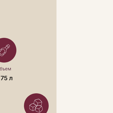
Главная
Ката
бъем
,75 л