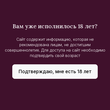
10°C.
Дополнительная информация
Вам уже исполнилось 18 лет?
Кол-во в коробе:
6 шт
Тип напитка:
Вино тихое
Сайт содержит информацию, которая не
рекомендована лицам, не достигшим
Смотрите также
совершеннолетия. Для доступа на сайт необходимо
подтвердить свой возраст
Подтверждаю, мне есть 18 лет