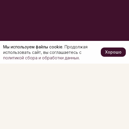
Мы используем файлы cookie
. Продолжая
Хорошо
использовать сайт, вы соглашаетесь с
политикой сбора и обработки данных
.
Copyright © 1992 - 2026. ВИЛАШ - группа компаний
Политика обработки персональных данных
Пользовательское соглашение
Разработка и продвижение -
О компании
Каталог
О компании
Вилаш-КШВ
Производство
ТД Вилаш