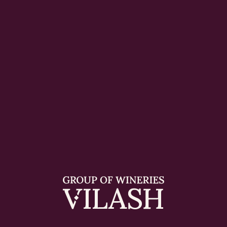
Имеет соломенно-жёлтый с лёгкими
зеленоватыми рефлексами.
В аромате раскрываются ноты лимонной
цедры, белого персика, жасмина и лёгкого
оттенка кремния.
Вкус свежий, хрустящий, с приятной
кислотностью и чистым, сухим финалом.
Виноград:
Шардоне, Верментино, Совиньон Блан
Сочетание:
Универсальный аперитив. В паре — отлично
работает с тартаром из морского гребешка,
пастой с морепродуктами, молодыми
козьими сырами и лёгкими овощными
салатами с цитрусовой заправкой.
Рекомендуемая температура подачи — 8-